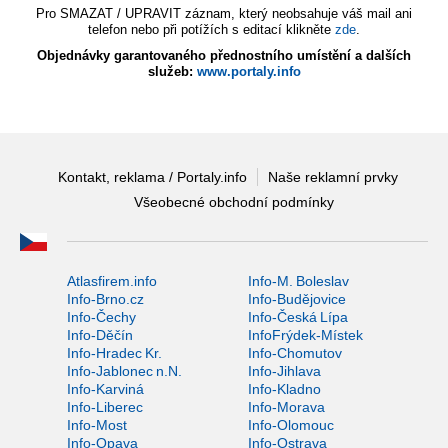
Pro SMAZAT / UPRAVIT záznam, který neobsahuje váš mail ani
telefon nebo při potížích s editací klikněte
zde
.
Objednávky garantovaného přednostního umístění a dalších
služeb:
www.portaly.info
Kontakt, reklama / Portaly.info
Naše reklamní prvky
Všeobecné obchodní podmínky
Atlasfirem.info
Info-M. Boleslav
Info-Brno.cz
Info-Budějovice
Info-Čechy
Info-Česká Lípa
Info-Děčín
InfoFrýdek-Místek
Info-Hradec Kr.
Info-Chomutov
Info-Jablonec n.N.
Info-Jihlava
Info-Karviná
Info-Kladno
Info-Liberec
Info-Morava
Info-Most
Info-Olomouc
Info-Opava
Info-Ostrava