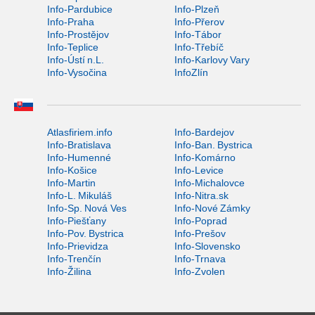
Info-Pardubice
Info-Plzeň
Info-Praha
Info-Přerov
Info-Prostějov
Info-Tábor
Info-Teplice
Info-Třebíč
Info-Ústí n.L.
Info-Karlovy Vary
Info-Vysočina
InfoZlín
Atlasfiriem.info
Info-Bardejov
Info-Bratislava
Info-Ban. Bystrica
Info-Humenné
Info-Komárno
Info-Košice
Info-Levice
Info-Martin
Info-Michalovce
Info-L. Mikuláš
Info-Nitra.sk
Info-Sp. Nová Ves
Info-Nové Zámky
Info-Piešťany
Info-Poprad
Info-Pov. Bystrica
Info-Prešov
Info-Prievidza
Info-Slovensko
Info-Trenčín
Info-Trnava
Info-Žilina
Info-Zvolen