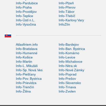
Info-Pardubice
Info-Plzeň
Info-Praha
Info-Přerov
Info-Prostějov
Info-Tábor
Info-Teplice
Info-Třebíč
Info-Ústí n.L.
Info-Karlovy Vary
Info-Vysočina
InfoZlín
Atlasfiriem.info
Info-Bardejov
Info-Bratislava
Info-Ban. Bystrica
Info-Humenné
Info-Komárno
Info-Košice
Info-Levice
Info-Martin
Info-Michalovce
Info-L. Mikuláš
Info-Nitra.sk
Info-Sp. Nová Ves
Info-Nové Zámky
Info-Piešťany
Info-Poprad
Info-Pov. Bystrica
Info-Prešov
Info-Prievidza
Info-Slovensko
Info-Trenčín
Info-Trnava
Info-Žilina
Info-Zvolen