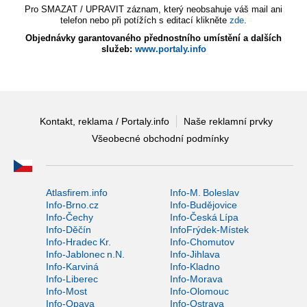
Pro SMAZAT / UPRAVIT záznam, který neobsahuje váš mail ani
telefon nebo při potížích s editací klikněte
zde
.
Objednávky garantovaného přednostního umístění a dalších
služeb:
www.portaly.info
Kontakt, reklama / Portaly.info
Naše reklamní prvky
Všeobecné obchodní podmínky
Atlasfirem.info
Info-M. Boleslav
Info-Brno.cz
Info-Budějovice
Info-Čechy
Info-Česká Lípa
Info-Děčín
InfoFrýdek-Místek
Info-Hradec Kr.
Info-Chomutov
Info-Jablonec n.N.
Info-Jihlava
Info-Karviná
Info-Kladno
Info-Liberec
Info-Morava
Info-Most
Info-Olomouc
Info-Opava
Info-Ostrava