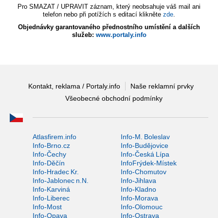
Pro SMAZAT / UPRAVIT záznam, který neobsahuje váš mail ani
telefon nebo při potížích s editací klikněte
zde
.
Objednávky garantovaného přednostního umístění a dalších
služeb:
www.portaly.info
Kontakt, reklama / Portaly.info
Naše reklamní prvky
Všeobecné obchodní podmínky
Atlasfirem.info
Info-M. Boleslav
Info-Brno.cz
Info-Budějovice
Info-Čechy
Info-Česká Lípa
Info-Děčín
InfoFrýdek-Místek
Info-Hradec Kr.
Info-Chomutov
Info-Jablonec n.N.
Info-Jihlava
Info-Karviná
Info-Kladno
Info-Liberec
Info-Morava
Info-Most
Info-Olomouc
Info-Opava
Info-Ostrava