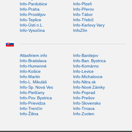
Info-Pardubice
Info-Plzeň
Info-Praha
Info-Přerov
Info-Prostějov
Info-Tábor
Info-Teplice
Info-Třebíč
Info-Ústí n.L.
Info-Karlovy Vary
Info-Vysočina
InfoZlín
Atlasfiriem.info
Info-Bardejov
Info-Bratislava
Info-Ban. Bystrica
Info-Humenné
Info-Komárno
Info-Košice
Info-Levice
Info-Martin
Info-Michalovce
Info-L. Mikuláš
Info-Nitra.sk
Info-Sp. Nová Ves
Info-Nové Zámky
Info-Piešťany
Info-Poprad
Info-Pov. Bystrica
Info-Prešov
Info-Prievidza
Info-Slovensko
Info-Trenčín
Info-Trnava
Info-Žilina
Info-Zvolen