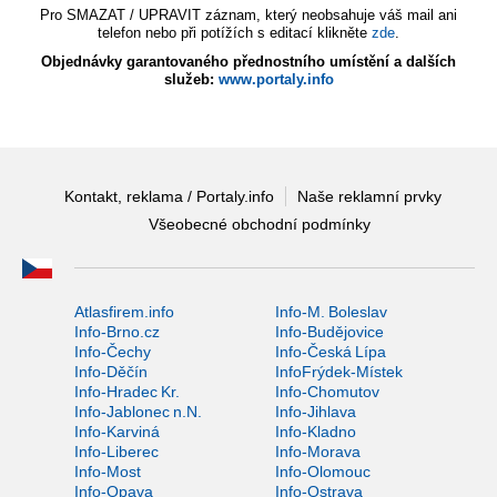
Pro SMAZAT / UPRAVIT záznam, který neobsahuje váš mail ani
telefon nebo při potížích s editací klikněte
zde
.
Objednávky garantovaného přednostního umístění a dalších
služeb:
www.portaly.info
Kontakt, reklama / Portaly.info
Naše reklamní prvky
Všeobecné obchodní podmínky
Atlasfirem.info
Info-M. Boleslav
Info-Brno.cz
Info-Budějovice
Info-Čechy
Info-Česká Lípa
Info-Děčín
InfoFrýdek-Místek
Info-Hradec Kr.
Info-Chomutov
Info-Jablonec n.N.
Info-Jihlava
Info-Karviná
Info-Kladno
Info-Liberec
Info-Morava
Info-Most
Info-Olomouc
Info-Opava
Info-Ostrava