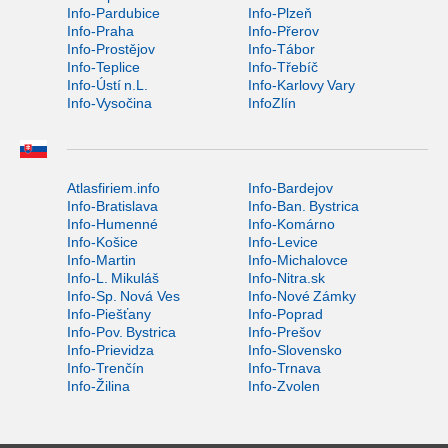
Info-Pardubice
Info-Plzeň
Info-Praha
Info-Přerov
Info-Prostějov
Info-Tábor
Info-Teplice
Info-Třebíč
Info-Ústí n.L.
Info-Karlovy Vary
Info-Vysočina
InfoZlín
Atlasfiriem.info
Info-Bardejov
Info-Bratislava
Info-Ban. Bystrica
Info-Humenné
Info-Komárno
Info-Košice
Info-Levice
Info-Martin
Info-Michalovce
Info-L. Mikuláš
Info-Nitra.sk
Info-Sp. Nová Ves
Info-Nové Zámky
Info-Piešťany
Info-Poprad
Info-Pov. Bystrica
Info-Prešov
Info-Prievidza
Info-Slovensko
Info-Trenčín
Info-Trnava
Info-Žilina
Info-Zvolen