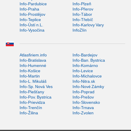
Info-Pardubice
Info-Plzeň
Info-Praha
Info-Přerov
Info-Prostějov
Info-Tábor
Info-Teplice
Info-Třebíč
Info-Ústí n.L.
Info-Karlovy Vary
Info-Vysočina
InfoZlín
Atlasfiriem.info
Info-Bardejov
Info-Bratislava
Info-Ban. Bystrica
Info-Humenné
Info-Komárno
Info-Košice
Info-Levice
Info-Martin
Info-Michalovce
Info-L. Mikuláš
Info-Nitra.sk
Info-Sp. Nová Ves
Info-Nové Zámky
Info-Piešťany
Info-Poprad
Info-Pov. Bystrica
Info-Prešov
Info-Prievidza
Info-Slovensko
Info-Trenčín
Info-Trnava
Info-Žilina
Info-Zvolen