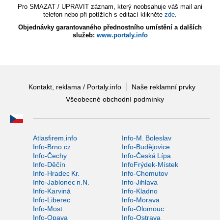
Pro SMAZAT / UPRAVIT záznam, který neobsahuje váš mail ani
telefon nebo při potížích s editací klikněte
zde
.
Objednávky garantovaného přednostního umístění a dalších
služeb:
www.portaly.info
Kontakt, reklama / Portaly.info
Naše reklamní prvky
Všeobecné obchodní podmínky
Atlasfirem.info
Info-M. Boleslav
Info-Brno.cz
Info-Budějovice
Info-Čechy
Info-Česká Lípa
Info-Děčín
InfoFrýdek-Místek
Info-Hradec Kr.
Info-Chomutov
Info-Jablonec n.N.
Info-Jihlava
Info-Karviná
Info-Kladno
Info-Liberec
Info-Morava
Info-Most
Info-Olomouc
Info-Opava
Info-Ostrava