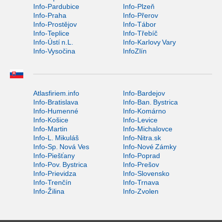
Info-Pardubice
Info-Plzeň
Info-Praha
Info-Přerov
Info-Prostějov
Info-Tábor
Info-Teplice
Info-Třebíč
Info-Ústí n.L.
Info-Karlovy Vary
Info-Vysočina
InfoZlín
Atlasfiriem.info
Info-Bardejov
Info-Bratislava
Info-Ban. Bystrica
Info-Humenné
Info-Komárno
Info-Košice
Info-Levice
Info-Martin
Info-Michalovce
Info-L. Mikuláš
Info-Nitra.sk
Info-Sp. Nová Ves
Info-Nové Zámky
Info-Piešťany
Info-Poprad
Info-Pov. Bystrica
Info-Prešov
Info-Prievidza
Info-Slovensko
Info-Trenčín
Info-Trnava
Info-Žilina
Info-Zvolen