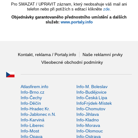
Pro SMAZAT / UPRAVIT záznam, který neobsahuje váš mail ani
telefon nebo při potížích s editací klikněte
zde
.
Objednávky garantovaného přednostního umístění a dalších
služeb:
www.portaly.info
Kontakt, reklama / Portaly.info
Naše reklamní prvky
Všeobecné obchodní podmínky
Atlasfirem.info
Info-M. Boleslav
Info-Brno.cz
Info-Budějovice
Info-Čechy
Info-Česká Lípa
Info-Děčín
InfoFrýdek-Místek
Info-Hradec Kr.
Info-Chomutov
Info-Jablonec n.N.
Info-Jihlava
Info-Karviná
Info-Kladno
Info-Liberec
Info-Morava
Info-Most
Info-Olomouc
Info-Opava
Info-Ostrava