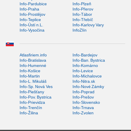
Info-Pardubice
Info-Plzeň
Info-Praha
Info-Přerov
Info-Prostějov
Info-Tábor
Info-Teplice
Info-Třebíč
Info-Ústí n.L.
Info-Karlovy Vary
Info-Vysočina
InfoZlín
Atlasfiriem.info
Info-Bardejov
Info-Bratislava
Info-Ban. Bystrica
Info-Humenné
Info-Komárno
Info-Košice
Info-Levice
Info-Martin
Info-Michalovce
Info-L. Mikuláš
Info-Nitra.sk
Info-Sp. Nová Ves
Info-Nové Zámky
Info-Piešťany
Info-Poprad
Info-Pov. Bystrica
Info-Prešov
Info-Prievidza
Info-Slovensko
Info-Trenčín
Info-Trnava
Info-Žilina
Info-Zvolen