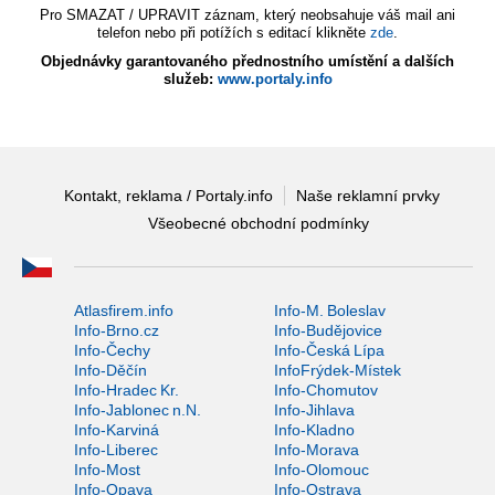
Pro SMAZAT / UPRAVIT záznam, který neobsahuje váš mail ani
telefon nebo při potížích s editací klikněte
zde
.
Objednávky garantovaného přednostního umístění a dalších
služeb:
www.portaly.info
Kontakt, reklama / Portaly.info
Naše reklamní prvky
Všeobecné obchodní podmínky
Atlasfirem.info
Info-M. Boleslav
Info-Brno.cz
Info-Budějovice
Info-Čechy
Info-Česká Lípa
Info-Děčín
InfoFrýdek-Místek
Info-Hradec Kr.
Info-Chomutov
Info-Jablonec n.N.
Info-Jihlava
Info-Karviná
Info-Kladno
Info-Liberec
Info-Morava
Info-Most
Info-Olomouc
Info-Opava
Info-Ostrava