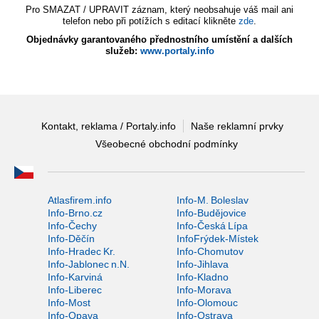
Pro SMAZAT / UPRAVIT záznam, který neobsahuje váš mail ani
telefon nebo při potížích s editací klikněte
zde
.
Objednávky garantovaného přednostního umístění a dalších
služeb:
www.portaly.info
Kontakt, reklama / Portaly.info
Naše reklamní prvky
Všeobecné obchodní podmínky
Atlasfirem.info
Info-M. Boleslav
Info-Brno.cz
Info-Budějovice
Info-Čechy
Info-Česká Lípa
Info-Děčín
InfoFrýdek-Místek
Info-Hradec Kr.
Info-Chomutov
Info-Jablonec n.N.
Info-Jihlava
Info-Karviná
Info-Kladno
Info-Liberec
Info-Morava
Info-Most
Info-Olomouc
Info-Opava
Info-Ostrava