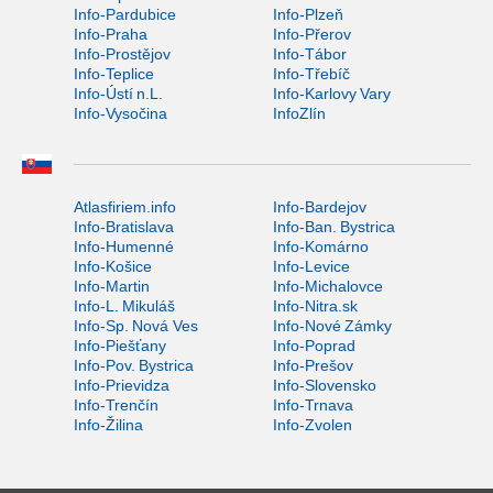
Info-Pardubice
Info-Plzeň
Info-Praha
Info-Přerov
Info-Prostějov
Info-Tábor
Info-Teplice
Info-Třebíč
Info-Ústí n.L.
Info-Karlovy Vary
Info-Vysočina
InfoZlín
Atlasfiriem.info
Info-Bardejov
Info-Bratislava
Info-Ban. Bystrica
Info-Humenné
Info-Komárno
Info-Košice
Info-Levice
Info-Martin
Info-Michalovce
Info-L. Mikuláš
Info-Nitra.sk
Info-Sp. Nová Ves
Info-Nové Zámky
Info-Piešťany
Info-Poprad
Info-Pov. Bystrica
Info-Prešov
Info-Prievidza
Info-Slovensko
Info-Trenčín
Info-Trnava
Info-Žilina
Info-Zvolen