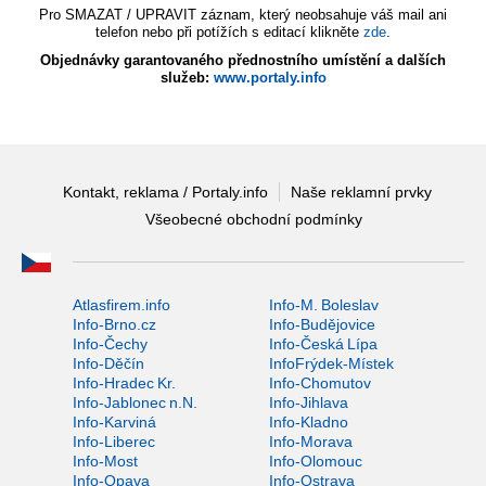
Pro SMAZAT / UPRAVIT záznam, který neobsahuje váš mail ani
telefon nebo při potížích s editací klikněte
zde
.
Objednávky garantovaného přednostního umístění a dalších
služeb:
www.portaly.info
Kontakt, reklama / Portaly.info
Naše reklamní prvky
Všeobecné obchodní podmínky
Atlasfirem.info
Info-M. Boleslav
Info-Brno.cz
Info-Budějovice
Info-Čechy
Info-Česká Lípa
Info-Děčín
InfoFrýdek-Místek
Info-Hradec Kr.
Info-Chomutov
Info-Jablonec n.N.
Info-Jihlava
Info-Karviná
Info-Kladno
Info-Liberec
Info-Morava
Info-Most
Info-Olomouc
Info-Opava
Info-Ostrava