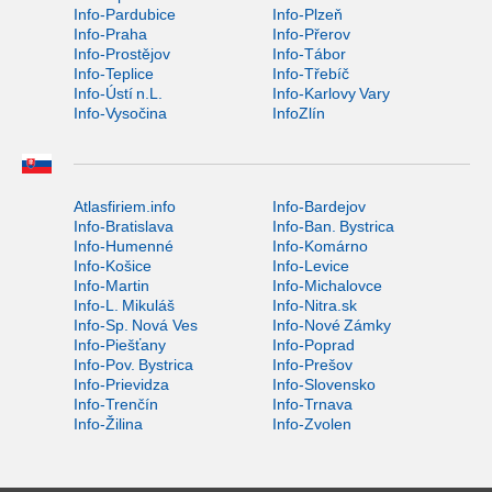
Info-Pardubice
Info-Plzeň
Info-Praha
Info-Přerov
Info-Prostějov
Info-Tábor
Info-Teplice
Info-Třebíč
Info-Ústí n.L.
Info-Karlovy Vary
Info-Vysočina
InfoZlín
Atlasfiriem.info
Info-Bardejov
Info-Bratislava
Info-Ban. Bystrica
Info-Humenné
Info-Komárno
Info-Košice
Info-Levice
Info-Martin
Info-Michalovce
Info-L. Mikuláš
Info-Nitra.sk
Info-Sp. Nová Ves
Info-Nové Zámky
Info-Piešťany
Info-Poprad
Info-Pov. Bystrica
Info-Prešov
Info-Prievidza
Info-Slovensko
Info-Trenčín
Info-Trnava
Info-Žilina
Info-Zvolen