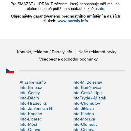
Pro SMAZAT / UPRAVIT záznam, který neobsahuje váš mail ani
telefon nebo při potížích s editací klikněte
zde
.
Objednávky garantovaného přednostního umístění a dalších
služeb:
www.portaly.info
Kontakt, reklama / Portaly.info
Naše reklamní prvky
Všeobecné obchodní podmínky
Atlasfirem.info
Info-M. Boleslav
Info-Brno.cz
Info-Budějovice
Info-Čechy
Info-Česká Lípa
Info-Děčín
InfoFrýdek-Místek
Info-Hradec Kr.
Info-Chomutov
Info-Jablonec n.N.
Info-Jihlava
Info-Karviná
Info-Kladno
Info-Liberec
Info-Morava
Info-Most
Info-Olomouc
Info-Opava
Info-Ostrava