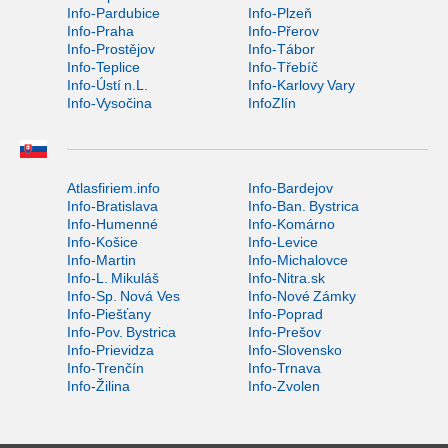
Info-Pardubice
Info-Plzeň
Info-Praha
Info-Přerov
Info-Prostějov
Info-Tábor
Info-Teplice
Info-Třebíč
Info-Ústí n.L.
Info-Karlovy Vary
Info-Vysočina
InfoZlín
Atlasfiriem.info
Info-Bardejov
Info-Bratislava
Info-Ban. Bystrica
Info-Humenné
Info-Komárno
Info-Košice
Info-Levice
Info-Martin
Info-Michalovce
Info-L. Mikuláš
Info-Nitra.sk
Info-Sp. Nová Ves
Info-Nové Zámky
Info-Piešťany
Info-Poprad
Info-Pov. Bystrica
Info-Prešov
Info-Prievidza
Info-Slovensko
Info-Trenčín
Info-Trnava
Info-Žilina
Info-Zvolen