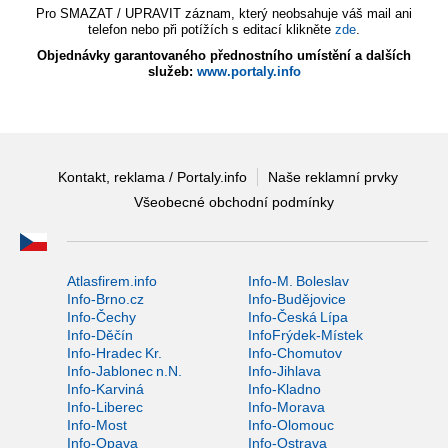
Pro SMAZAT / UPRAVIT záznam, který neobsahuje váš mail ani
telefon nebo při potížích s editací klikněte
zde
.
Objednávky garantovaného přednostního umístění a dalších
služeb:
www.portaly.info
Kontakt, reklama / Portaly.info
Naše reklamní prvky
Všeobecné obchodní podmínky
Atlasfirem.info
Info-M. Boleslav
Info-Brno.cz
Info-Budějovice
Info-Čechy
Info-Česká Lípa
Info-Děčín
InfoFrýdek-Místek
Info-Hradec Kr.
Info-Chomutov
Info-Jablonec n.N.
Info-Jihlava
Info-Karviná
Info-Kladno
Info-Liberec
Info-Morava
Info-Most
Info-Olomouc
Info-Opava
Info-Ostrava