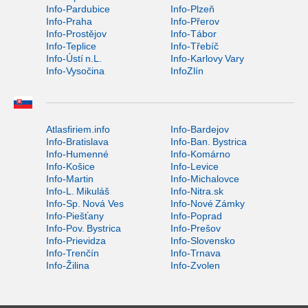
Info-Pardubice
Info-Plzeň
Info-Praha
Info-Přerov
Info-Prostějov
Info-Tábor
Info-Teplice
Info-Třebíč
Info-Ústí n.L.
Info-Karlovy Vary
Info-Vysočina
InfoZlín
Atlasfiriem.info
Info-Bardejov
Info-Bratislava
Info-Ban. Bystrica
Info-Humenné
Info-Komárno
Info-Košice
Info-Levice
Info-Martin
Info-Michalovce
Info-L. Mikuláš
Info-Nitra.sk
Info-Sp. Nová Ves
Info-Nové Zámky
Info-Piešťany
Info-Poprad
Info-Pov. Bystrica
Info-Prešov
Info-Prievidza
Info-Slovensko
Info-Trenčín
Info-Trnava
Info-Žilina
Info-Zvolen