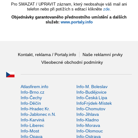
Pro SMAZAT / UPRAVIT záznam, který neobsahuje váš mail ani
telefon nebo při potížích s editací klikněte
zde
.
Objednávky garantovaného přednostního umístění a dalších
služeb:
www.portaly.info
Kontakt, reklama / Portaly.info
Naše reklamní prvky
Všeobecné obchodní podmínky
Atlasfirem.info
Info-M. Boleslav
Info-Brno.cz
Info-Budějovice
Info-Čechy
Info-Česká Lípa
Info-Děčín
InfoFrýdek-Místek
Info-Hradec Kr.
Info-Chomutov
Info-Jablonec n.N.
Info-Jihlava
Info-Karviná
Info-Kladno
Info-Liberec
Info-Morava
Info-Most
Info-Olomouc
Info-Opava
Info-Ostrava