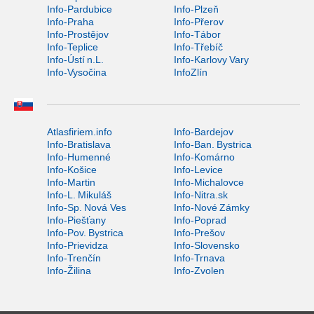
Info-Pardubice
Info-Plzeň
Info-Praha
Info-Přerov
Info-Prostějov
Info-Tábor
Info-Teplice
Info-Třebíč
Info-Ústí n.L.
Info-Karlovy Vary
Info-Vysočina
InfoZlín
Atlasfiriem.info
Info-Bardejov
Info-Bratislava
Info-Ban. Bystrica
Info-Humenné
Info-Komárno
Info-Košice
Info-Levice
Info-Martin
Info-Michalovce
Info-L. Mikuláš
Info-Nitra.sk
Info-Sp. Nová Ves
Info-Nové Zámky
Info-Piešťany
Info-Poprad
Info-Pov. Bystrica
Info-Prešov
Info-Prievidza
Info-Slovensko
Info-Trenčín
Info-Trnava
Info-Žilina
Info-Zvolen