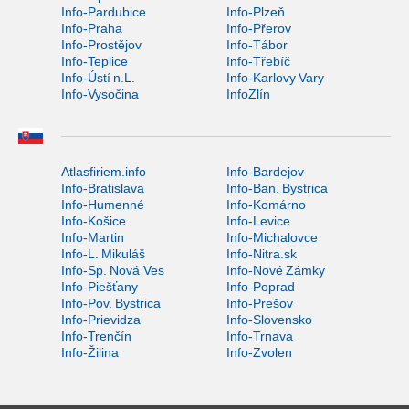
Info-Pardubice
Info-Plzeň
Info-Praha
Info-Přerov
Info-Prostějov
Info-Tábor
Info-Teplice
Info-Třebíč
Info-Ústí n.L.
Info-Karlovy Vary
Info-Vysočina
InfoZlín
Atlasfiriem.info
Info-Bardejov
Info-Bratislava
Info-Ban. Bystrica
Info-Humenné
Info-Komárno
Info-Košice
Info-Levice
Info-Martin
Info-Michalovce
Info-L. Mikuláš
Info-Nitra.sk
Info-Sp. Nová Ves
Info-Nové Zámky
Info-Piešťany
Info-Poprad
Info-Pov. Bystrica
Info-Prešov
Info-Prievidza
Info-Slovensko
Info-Trenčín
Info-Trnava
Info-Žilina
Info-Zvolen