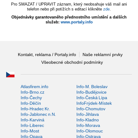
Pro SMAZAT / UPRAVIT záznam, který neobsahuje váš mail ani
telefon nebo při potížích s editací klikněte
zde
.
Objednávky garantovaného přednostního umístění a dalších
služeb:
www.portaly.info
Kontakt, reklama / Portaly.info
Naše reklamní prvky
Všeobecné obchodní podmínky
Atlasfirem.info
Info-M. Boleslav
Info-Brno.cz
Info-Budějovice
Info-Čechy
Info-Česká Lípa
Info-Děčín
InfoFrýdek-Místek
Info-Hradec Kr.
Info-Chomutov
Info-Jablonec n.N.
Info-Jihlava
Info-Karviná
Info-Kladno
Info-Liberec
Info-Morava
Info-Most
Info-Olomouc
Info-Opava
Info-Ostrava