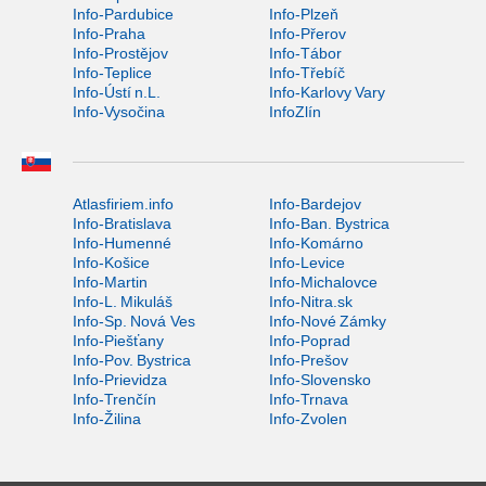
Info-Pardubice
Info-Plzeň
Info-Praha
Info-Přerov
Info-Prostějov
Info-Tábor
Info-Teplice
Info-Třebíč
Info-Ústí n.L.
Info-Karlovy Vary
Info-Vysočina
InfoZlín
Atlasfiriem.info
Info-Bardejov
Info-Bratislava
Info-Ban. Bystrica
Info-Humenné
Info-Komárno
Info-Košice
Info-Levice
Info-Martin
Info-Michalovce
Info-L. Mikuláš
Info-Nitra.sk
Info-Sp. Nová Ves
Info-Nové Zámky
Info-Piešťany
Info-Poprad
Info-Pov. Bystrica
Info-Prešov
Info-Prievidza
Info-Slovensko
Info-Trenčín
Info-Trnava
Info-Žilina
Info-Zvolen