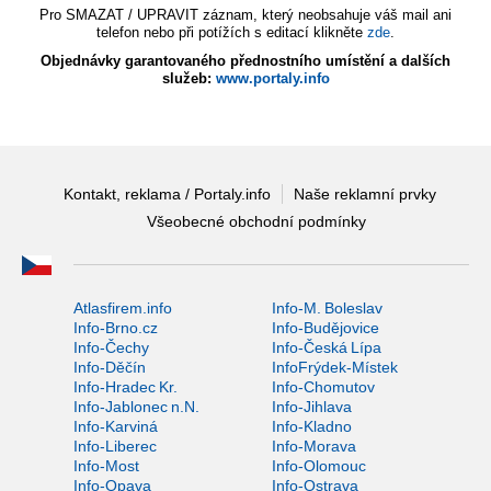
Pro SMAZAT / UPRAVIT záznam, který neobsahuje váš mail ani
telefon nebo při potížích s editací klikněte
zde
.
Objednávky garantovaného přednostního umístění a dalších
služeb:
www.portaly.info
Kontakt, reklama / Portaly.info
Naše reklamní prvky
Všeobecné obchodní podmínky
Atlasfirem.info
Info-M. Boleslav
Info-Brno.cz
Info-Budějovice
Info-Čechy
Info-Česká Lípa
Info-Děčín
InfoFrýdek-Místek
Info-Hradec Kr.
Info-Chomutov
Info-Jablonec n.N.
Info-Jihlava
Info-Karviná
Info-Kladno
Info-Liberec
Info-Morava
Info-Most
Info-Olomouc
Info-Opava
Info-Ostrava