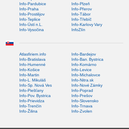
Info-Pardubice
Info-Plzeň
Info-Praha
Info-Přerov
Info-Prostějov
Info-Tábor
Info-Teplice
Info-Třebíč
Info-Ústí n.L.
Info-Karlovy Vary
Info-Vysočina
InfoZlín
Atlasfiriem.info
Info-Bardejov
Info-Bratislava
Info-Ban. Bystrica
Info-Humenné
Info-Komárno
Info-Košice
Info-Levice
Info-Martin
Info-Michalovce
Info-L. Mikuláš
Info-Nitra.sk
Info-Sp. Nová Ves
Info-Nové Zámky
Info-Piešťany
Info-Poprad
Info-Pov. Bystrica
Info-Prešov
Info-Prievidza
Info-Slovensko
Info-Trenčín
Info-Trnava
Info-Žilina
Info-Zvolen