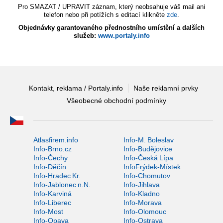
Pro SMAZAT / UPRAVIT záznam, který neobsahuje váš mail ani
telefon nebo při potížích s editací klikněte
zde
.
Objednávky garantovaného přednostního umístění a dalších
služeb:
www.portaly.info
Kontakt, reklama / Portaly.info
Naše reklamní prvky
Všeobecné obchodní podmínky
Atlasfirem.info
Info-M. Boleslav
Info-Brno.cz
Info-Budějovice
Info-Čechy
Info-Česká Lípa
Info-Děčín
InfoFrýdek-Místek
Info-Hradec Kr.
Info-Chomutov
Info-Jablonec n.N.
Info-Jihlava
Info-Karviná
Info-Kladno
Info-Liberec
Info-Morava
Info-Most
Info-Olomouc
Info-Opava
Info-Ostrava